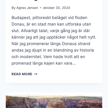
By
Agnes Jensen
oktober 30, 2024
Budapest, pittoreskt beläget vid floden
Donau, är en stad man kan utforska utan
slut. Allvarligt talat, varje gång jag är där
känner jag att jag upptäcker något helt nytt.
När jag promenerar längs Donaus strand
andas jag djupt in en blandning av historia
och modernitet. Vem hade trott att en
promenad längs kajen kan vara…
DE
READ MORE
MEST
INTRESSANTA
PLATSERNA
ATT
BESÖKA
I