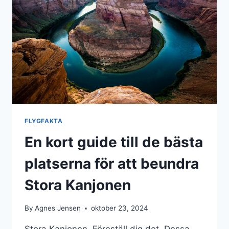
BUDAPEST
–
VAD
DU
MÅSTE
SE
I
UNGERNS
HUVUDSTAD
FLYGFAKTA
En kort guide till de bästa
platserna för att beundra
Stora Kanjonen
By
Agnes Jensen
oktober 23, 2024