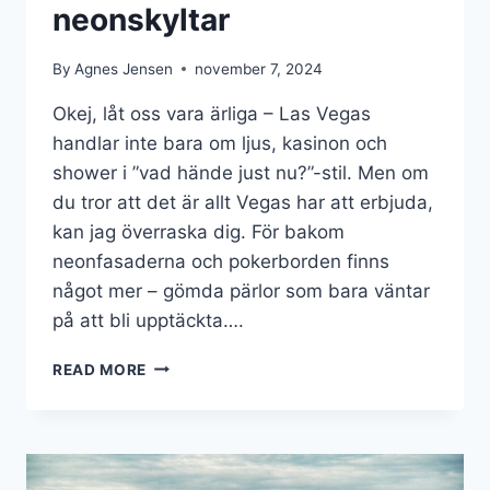
neonskyltar
By
Agnes Jensen
november 7, 2024
Okej, låt oss vara ärliga – Las Vegas
handlar inte bara om ljus, kasinon och
shower i ”vad hände just nu?”-stil. Men om
du tror att det är allt Vegas har att erbjuda,
kan jag överraska dig. För bakom
neonfasaderna och pokerborden finns
något mer – gömda pärlor som bara väntar
på att bli upptäckta….
LAS
READ MORE
VEGAS,
INTE
BARA
KASINON
OCH