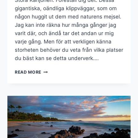
Stora Kanjonen. Föreställ dig det. Dessa
gigantiska, oändliga klippväggar, som om
någon huggit ut dem med naturens mejsel.
Jag kan inte räkna hur många gånger jag
varit där, och ändå tar det andan ur mig
varje gång. Men för att verkligen känna
storheten behöver du veta från vilka platser
du bäst kan se detta underverk….
EN
READ MORE
KORT
GUIDE
TILL
DE
BÄSTA
PLATSERNA
FÖR
ATT
BEUNDRA
STORA