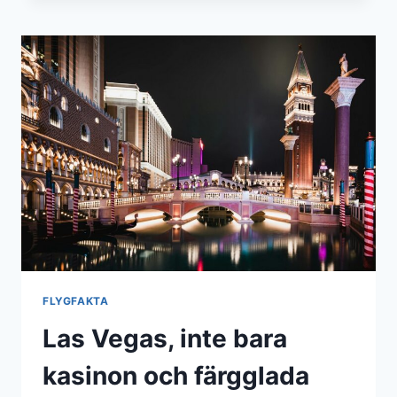
ATT
BESÖKA
I
USA
FLYGFAKTA
Las Vegas, inte bara
kasinon och färgglada