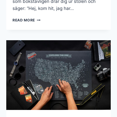
som bokstavligen drar dig ur stolen och
säger: ”Hej, kom hit, jag har…
10
READ MORE
IDÉER
FÖR
ATT
SPENDERA
SEMESTERN
PÅ
HAWAII!