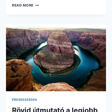
BUDAPEST
READ MORE
LEGÉRDEKESEBB
HELYEI,
AMIKET
ÉRDEMES
MEGNÉZNI
MAGYARORSZÁG
FŐVÁROSÁBAN
ÉRDEKESSÉGEK
Rövid útmutató a legjobb