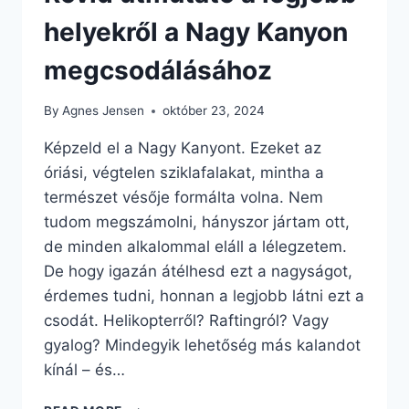
helyekről a Nagy Kanyon
megcsodálásához
By
Agnes Jensen
október 23, 2024
Képzeld el a Nagy Kanyont. Ezeket az
óriási, végtelen sziklafalakat, mintha a
természet vésője formálta volna. Nem
tudom megszámolni, hányszor jártam ott,
de minden alkalommal eláll a lélegzetem.
De hogy igazán átélhesd ezt a nagyságot,
érdemes tudni, honnan a legjobb látni ezt a
csodát. Helikopterről? Raftingról? Vagy
gyalog? Mindegyik lehetőség más kalandot
kínál – és…
RÖVID