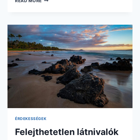
READ MORE
ÚTMUTATÓ
A
LEGJOBB
HELYEKRŐL
A
NAGY
KANYON
MEGCSODÁLÁSÁHOZ
ÉRDEKESSÉGEK
Felejthetetlen látnivalók