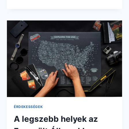
ÖTLET
A
HAWAII
NYARALÁSHOZ!
ÉRDEKESSÉGEK
A legszebb helyek az