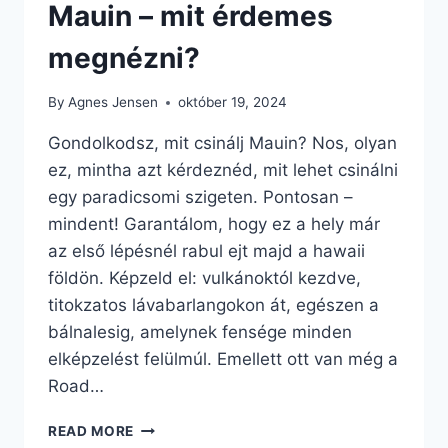
Mauin – mit érdemes
megnézni?
By
Agnes Jensen
október 19, 2024
Gondolkodsz, mit csinálj Mauin? Nos, olyan
ez, mintha azt kérdeznéd, mit lehet csinálni
egy paradicsomi szigeten. Pontosan –
mindent! Garantálom, hogy ez a hely már
az első lépésnél rabul ejt majd a hawaii
földön. Képzeld el: vulkánoktól kezdve,
titokzatos lávabarlangokon át, egészen a
bálnalesig, amelynek fensége minden
elképzelést felülmúl. Emellett ott van még a
Road…
FELEJTHETETLEN
READ MORE
LÁTNIVALÓK