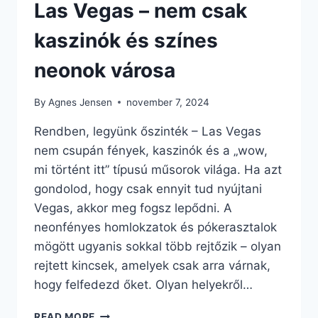
Las Vegas – nem csak
kaszinók és színes
neonok városa
By
Agnes Jensen
november 7, 2024
Rendben, legyünk őszinték – Las Vegas
nem csupán fények, kaszinók és a „wow,
mi történt itt” típusú műsorok világa. Ha azt
gondolod, hogy csak ennyit tud nyújtani
Vegas, akkor meg fogsz lepődni. A
neonfényes homlokzatok és pókerasztalok
mögött ugyanis sokkal több rejtőzik – olyan
rejtett kincsek, amelyek csak arra várnak,
hogy felfedezd őket. Olyan helyekről…
LAS
READ MORE