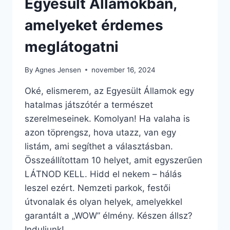
Egyesült Államokban,
amelyeket érdemes
meglátogatni
By
Agnes Jensen
november 16, 2024
Oké, elismerem, az Egyesült Államok egy
hatalmas játszótér a természet
szerelmeseinek. Komolyan! Ha valaha is
azon töprengsz, hova utazz, van egy
listám, ami segíthet a választásban.
Összeállítottam 10 helyet, amit egyszerűen
LÁTNOD KELL. Hidd el nekem – hálás
leszel ezért. Nemzeti parkok, festői
útvonalak és olyan helyek, amelyekkel
garantált a „WOW” élmény. Készen állsz?
Induljunk!…