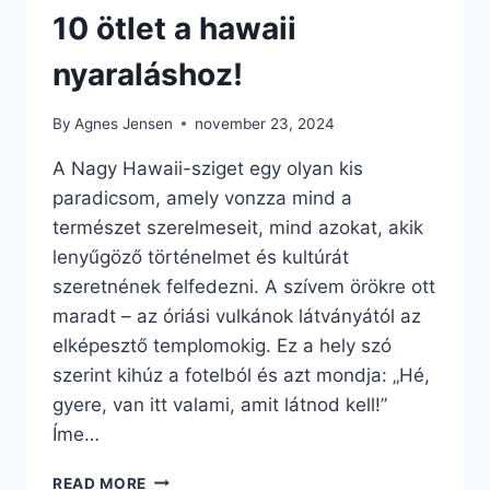
10 ötlet a hawaii
nyaraláshoz!
By
Agnes Jensen
november 23, 2024
A Nagy Hawaii-sziget egy olyan kis
paradicsom, amely vonzza mind a
természet szerelmeseit, mind azokat, akik
lenyűgöző történelmet és kultúrát
szeretnének felfedezni. A szívem örökre ott
maradt – az óriási vulkánok látványától az
elképesztő templomokig. Ez a hely szó
szerint kihúz a fotelból és azt mondja: „Hé,
gyere, van itt valami, amit látnod kell!”
Íme…
10
READ MORE