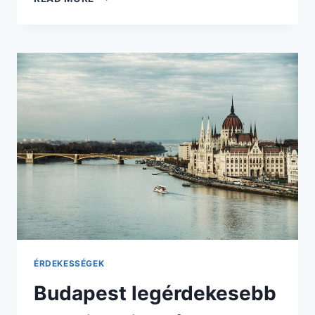
VEGAS
–
NEM
CSAK
KASZINÓK
ÉS
SZÍNES
NEONOK
VÁROSA
ÉRDEKESSÉGEK
Budapest legérdekesebb