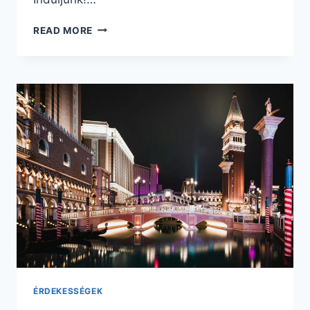
A
READ MORE
LEGSZEBB
HELYEK
AZ
EGYESÜLT
ÁLLAMOKBAN,
AMELYEKET
ÉRDEMES
MEGLÁTOGATNI
ÉRDEKESSÉGEK